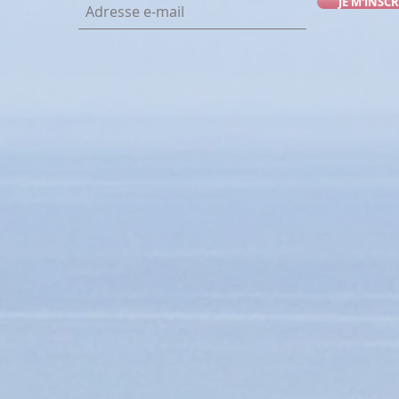
JE M'INSCR
l