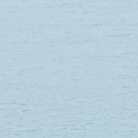
ARBRE DE NOEL SURPRISE
Référence
SAL238
10.14 €
En stock : 4 article(s)
Quantité :
1
Ajouter
Ajouter au Panier
Passer la commande
Enregistrer ce produit pour plus tard