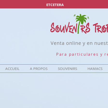
ETCETERA
Venta online y en nuest
Para particulares y 
ACCUEIL
A PROPOS
SOUVENIRS
HAMACS
Désolé, ce produit n'est pas disponible
Rechercher parmi les produits
Mon Compte
Suivi de commande
Favoris
Panier