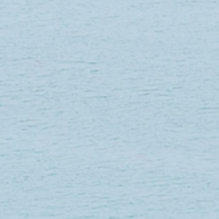
Référence
CA145A
15.67 €
En stock : 5 article(s)
Quantité :
1
Ajouter
Ajouter au Panier
Passer la commande
Enregistrer ce produit pour plus tard
Favori
Favoris
Afficher les favoris
Partagez votre achat avec vos amis
Partager
Partager
Épingler
BACHE RENFORCEE 1,83 x 3,05 m
Détails du produit
Bâche petit modèle
renforcée et anti-rayons UV.
120g/m².
Dimensions :
1,83 x 3,05 m.
Coloris :
vert.
Voir plus
Rechercher parmi les produits
Mon Compte
Suivi de commande
Favoris
Panier
Afficher les prix en :
EUR