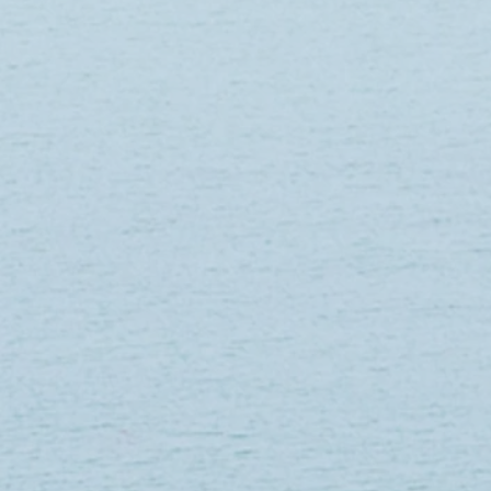
+3
+2
AFFUTEUR OUTILS AVEC MANCHE 
Référence
CA120
9.59 €
En stock : 4 article(s)
Quantité :
1
Ajouter
Ajouter au Panier
Passer la commande
Enregistrer ce produit pour plus tard
Favori
Favoris