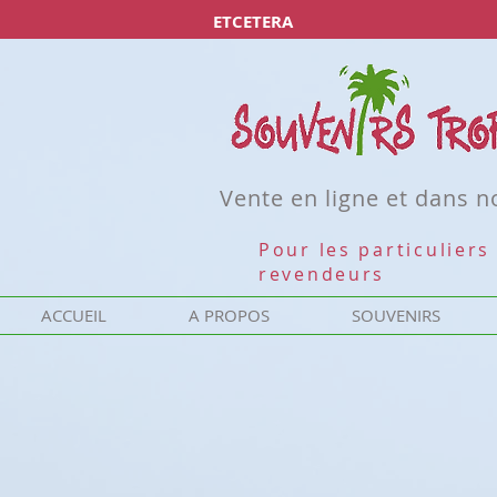
ETCETERA
Vente en ligne et dans 
Pour les particuliers 
revendeurs
ACCUEIL
A PROPOS
SOUVENIRS
Désolé, ce produit n'est pas disponible
Rechercher parmi les produits
Mon Compte
Suivi de commande
Favoris
Panier