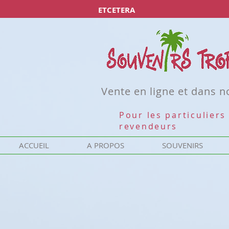
ETCETERA
Vente en ligne et dans 
Pour les particuliers 
revendeurs
ACCUEIL
A PROPOS
SOUVENIRS
Désolé, ce produit n'est pas disponible
Rechercher parmi les produits
Mon Compte
Suivi de commande
Favoris
Panier