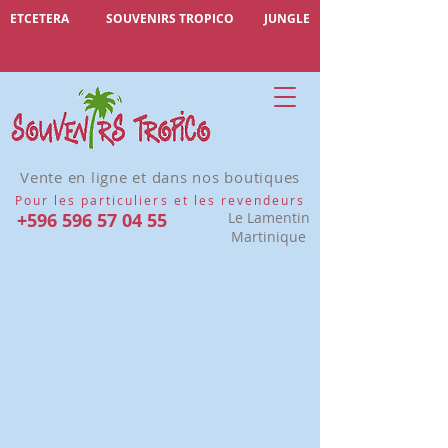
ETCETERA
SOUVENIRS TROPICO
JUNGLE
Vente en ligne et dans nos boutiques
Pour les particuliers et les revendeurs
+596 596 57 04 55
Le Lamentin
Martinique