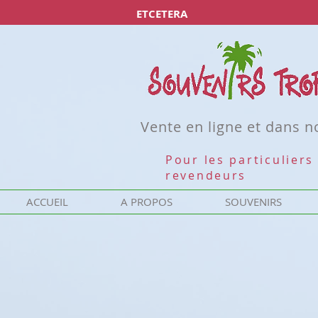
ETCETERA
Vente en ligne et dans 
Pour les particuliers 
revendeurs
ACCUEIL
A PROPOS
SOUVENIRS
Désolé, ce produit n'est pas disponible
Rechercher parmi les produits
Mon Compte
Suivi de commande
Favoris
Panier