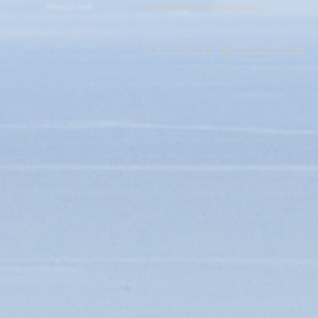
Conditions Générales de Vente
© 2017 - 2020 - Philippe Taieb Coach Digital
+2
HAMAC DOUBLE AVEC BARRES ET 
Référence
SAL293-ECRU/GRIS
123.32 €
Épuisé
Épuisé