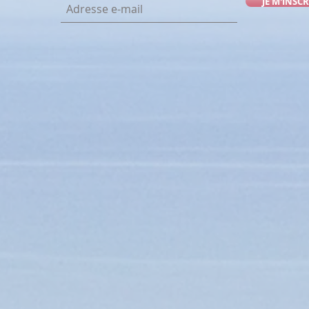
JE M'INSCR
POMPOM - ECRU/GRIS