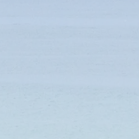
GRIS
 tisserands installés en zone rurale : les familles vivent et travaillent ensemble et de façon trad
e cm.