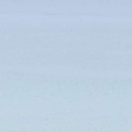
Enregistrer ce produit pour plus tard
Favori
Favoris
Afficher les favoris
Partagez votre achat avec vos amis
Partager
Partager
Épingler
HAMAC DOUBLE AVEC BARRES ET POMPOM - ECRU/
Détails du produit
Hamac 2 personnes avec barres et pompoms
.
Hamac fabriqué artisanalement à la main au Salvador par des
de génération en génération.
Dimensions :
longueur cm. Largeur cm. Longueur de barr
Poids maximum supporté :
kg.
Composition :
toile 100% coton. Cordes 100% polyester.
Coloris :
écru/gris.
Vendu à l'unité et sans coussins.
Voir plus
Vous aimerez peut-être aussi