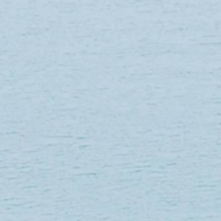
+2
MOUSTIQUAIRE POUR HAMAC
Référence
BEK215
5.62 €
En stock : 5 article(s)
Quantité :
1
Ajouter
Ajouter au Panier
Passer la commande
Enregistrer ce produit pour plus tard
Favori
Favoris
Afficher les favoris
Partagez votre achat avec vos amis
Partager
Partager
Épingler
MOUSTIQUAIRE POUR HAMAC
Détails du produit
Moustiquaire pour hamac
.