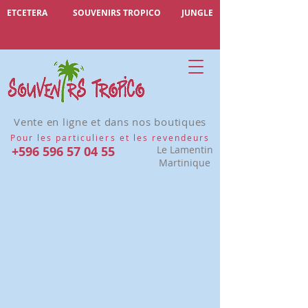
ETCETERA
SOUVENIRS TROPICO
JUNGLE
Vente en ligne et dans nos boutiques
Pour les particuliers et les revendeurs
+596 596 57 04 55
Le Lamentin
Martinique
Désolé, ce produit n'est pas disponible
Rechercher parmi les produits
Mon Compte
Suivi de commande
Favoris
Panier
Afficher les prix en :
EUR