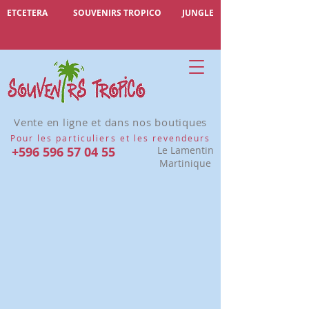
ETCETERA
SOUVENIRS TROPICO
JUNGLE
Vente en ligne et dans nos boutiques
Pour les particuliers et les revendeurs
+596 596 57 04 55
Le Lamentin
Martinique
Désolé, ce produit n'est pas disponible
Rechercher parmi les produits
Mon Compte
Suivi de commande
Favoris
Panier
Afficher les prix en :
EUR