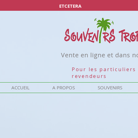
ETCETERA
Vente en ligne et dans 
Pour les particuliers 
revendeurs
ACCUEIL
A PROPOS
SOUVENIRS
Désolé, ce produit n'est pas disponible
Rechercher parmi les produits
Mon Compte
Suivi de commande
Favoris
Panier