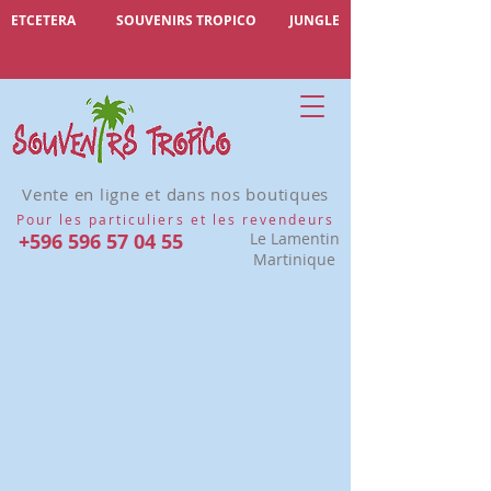
ETCETERA
SOUVENIRS TROPICO
JUNGLE
Vente en ligne et dans nos boutiques
Pour les particuliers et les revendeurs
+596 596 57 04 55
Le Lamentin
Martinique
Désolé, ce produit n'est pas disponible
Rechercher parmi les produits
Mon Compte
Suivi de commande
Favoris
Panier
Afficher les prix en :
EUR