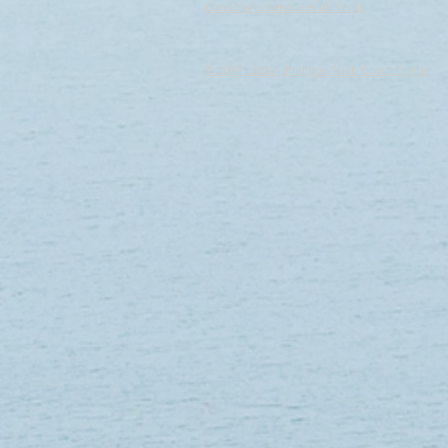
Conditions Générales de Vente
© 2017 - 2020 - Philippe Taieb Coach Digital
+2
PORTE-MONNAIE RIGIDE PETIT MA
Référence
LONC214-ROSE PORCELAINE
6.84 €
PROMO -25% ! Au lieu de 9€90
En stock : 30 article(s)
Quantité :
1
Ajouter
Ajouter au Panier
Passer la commande
Enregistrer ce produit pour plus tard
Favori
Favoris
Afficher les favoris
Partagez votre achat avec vos amis
Partager
Partager
Épingler