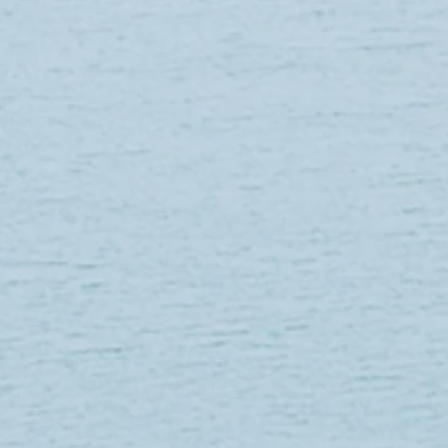
TROUSSE DE MAQUILLAGE MARTIN
Référence
LONC26-TORTUE CARTE
5.99 €
En stock : 10 article(s)
Quantité :
1
Ajouter
Ajouter au Panier
Passer la commande
Enregistrer ce produit pour plus tard
Favori
Favoris
Afficher les favoris
Partagez votre achat avec vos amis