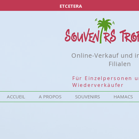
ETCETERA
Online-Verkauf und i
Filialen
Für Einzelpersonen 
Wiederverkäufer
ACCUEIL
A PROPOS
SOUVENIRS
HAMACS
Désolé, ce produit n'est pas disponible
Rechercher parmi les produits
Mon Compte
Suivi de commande