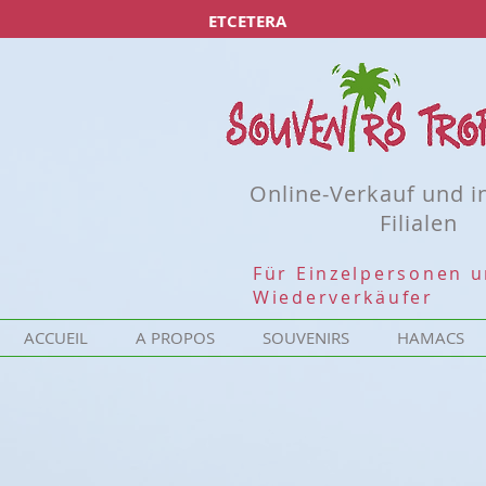
ETCETERA
Online-Verkauf und i
Filialen
Für Einzelpersonen 
Wiederverkäufer
ACCUEIL
A PROPOS
SOUVENIRS
HAMACS
Désolé, ce produit n'est pas disponible
Rechercher parmi les produits
Mon Compte
Suivi de commande