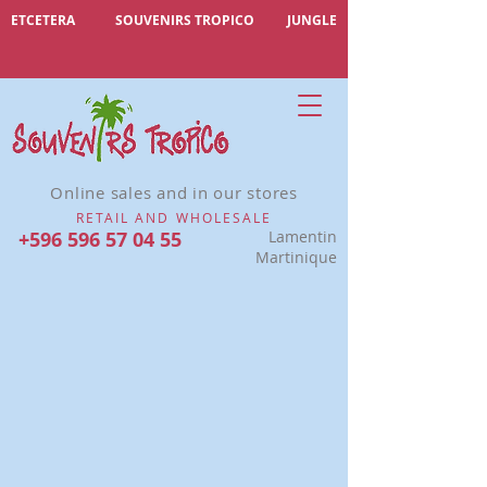
ETCETERA
SOUVENIRS TROPICO
JUNGLE
Online sales and in our stores
RETAIL AND WHOLESALE
+596 596 57 04 55
Lamentin
Martinique
Désolé, ce produit n'est pas disponible
Rechercher parmi les produits
Mon Compte
Suivi de commande
Favoris
Panier
Afficher les prix en :
EUR