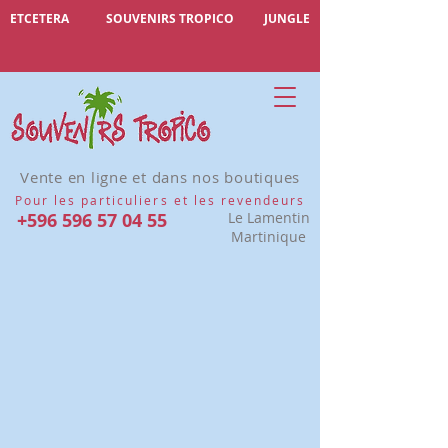
ETCETERA
SOUVENIRS TROPICO
JUNGLE
Vente en ligne et dans nos boutiques
Pour les particuliers et les revendeurs
+596 596 57 04 55
Le Lamentin
Martinique
Accessoires cheveux
Affiner par
Trier par
Filtres
Effacer tous
Filtres
Effacer tous