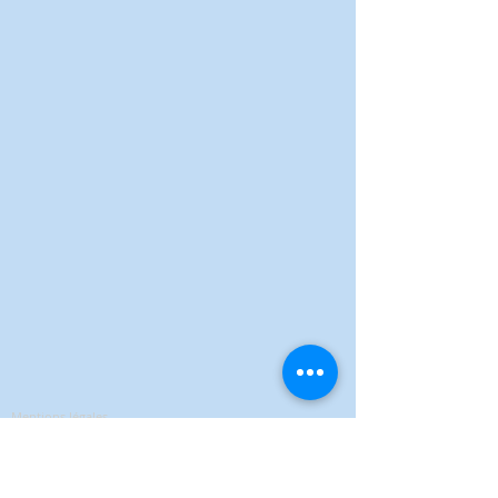
CHOU CHOU MADRAS
CHOU CHOU MADRAS
2.58 €
Mentions légales
Politique de confidentialité
Conditions Générales de Vente