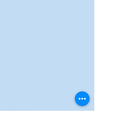
BAGUE NOIX DE COCO
BAGUE NOIX DE COCO
1.84 €
Mentions légales
Politique de confidentialité
Conditions Générales de Vente