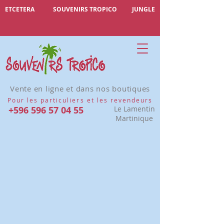
ETCETERA
SOUVENIRS TROPICO
JUNGLE
Vente en ligne et dans nos boutiques
Pour les particuliers et les revendeurs
+596 596 57 04 55
Le Lamentin
Martinique
Bijoux
Affiner par
Trier par
Filtres
Effacer tous
Filtres
Effacer tous