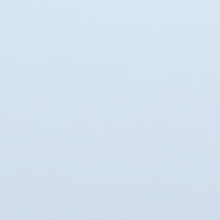
Appliquer
Appliquer
Trier par
Trier par
Nous vous recommandons
Nouveautés
Prix : ordre croissant
Prix : ordre décroissant
Nom : A à Z
Nom : Z à A
Appliquer
Appliquer
Afficher les articles
Afficher les articles