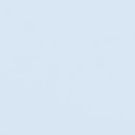
Effacer tous
Filtres
Effacer tous
Prix
Effacer
Prix
Effacer
De
–
à
4 €
6 €
Appliquer
Appliquer
Rechercher par terme
Effacer
Rechercher par terme
Effacer
Mot clé ou expression clé