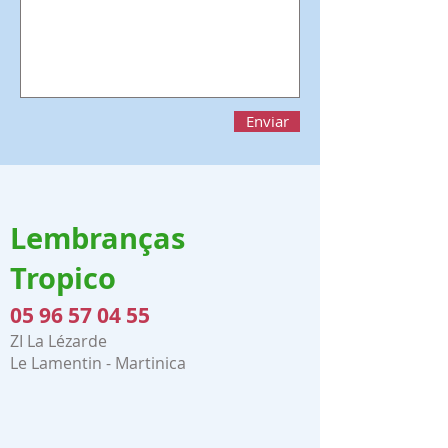
Enviar
Lembranças
Tropico
05 96 57 04 55
ZI La Lézarde
Le Lamentin - Martinica