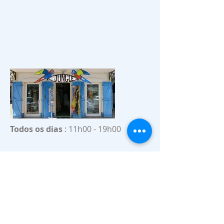
Todos os dias
: 11h00 - 19h00
E assim por diante
05 96 71 40 15
Praça da Igreja Abadia de Morland
Sainte-Anne - Martinica