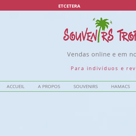
ETCETERA
Vendas online e em no
Para indivíduos e re
ACCUEIL
A PROPOS
SOUVENIRS
HAMACS
BIBELOTS
Affiner par
Trier par
Filtres