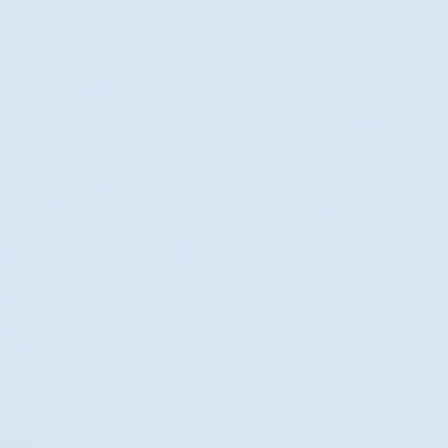
Effacer tous
Filtres
Effacer tous
Prix
Effacer
Prix
Effacer
De
–
à
2 €
60 €
Appliquer
Appliquer
Catégorie
Effacer
Catégorie
Effacer