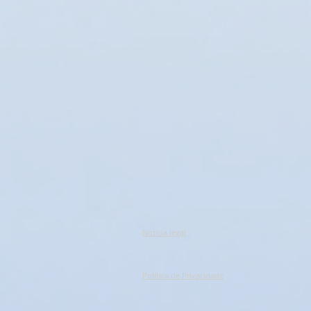
Cendriers et briquets
1
Appliquer
Appliquer
Rechercher par terme
Effacer
Rechercher par terme
Effacer
Mot clé ou expression clé
Appliquer
Appliquer
Trier par
Notícia legal
Trier par
Política de Privacidade
Nous vous recommandons
Nouveautés