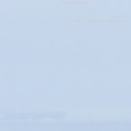
Termos de Vendas
Prix : ordre croissant
Prix : ordre décroissant
© 2017 - 2020 - Philippe Taieb Coach Digital
Nom : A à Z
Nom : Z à A
Appliquer
Appliquer
Afficher les articles
Afficher les articles