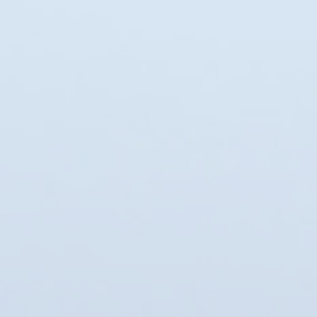
Articles de table
37
Aimants
34
Décoration
19
Porte-clés
7
Objets utiles
6
Coquillages
3
Décoration de Noël
2